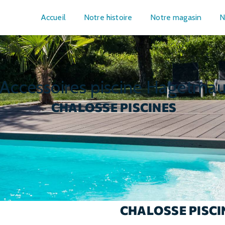
Accueil
Notre histoire
Notre magasin
N
accessoires piscine Hagetma
CHALOSSE PISCINES
CHALOSSE PISCI