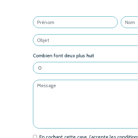
Combien font deux plus huit
En cochant cette case, j'accepte les condition