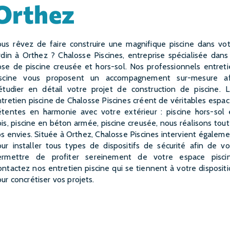
Orthez
rdin à Orthez ? Chalosse Piscines, entreprise spécialisée dans
se de piscine creusée et hors-sol. Nos professionnels entret
iscine vous proposent un accompagnement sur-mesure af
étudier en détail votre projet de construction de piscine. 
tretien piscine de Chalosse Piscines créent de véritables espa
étentes en harmonie avec votre extérieur : piscine hors-sol 
is, piscine en béton armée, piscine creusée, nous réalisons tou
s envies. Située à Orthez, Chalosse Piscines intervient égalem
ur installer tous types de dispositifs de sécurité afin de v
ermettre de profiter sereinement de votre espace piscin
ntactez nos entretien piscine qui se tiennent à votre disposit
ur concrétiser vos projets.
EN SAVOIR PLUS