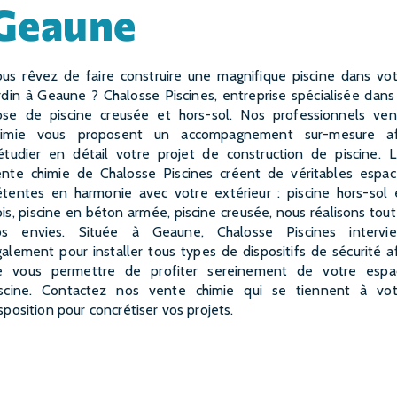
Geaune
rdin à Geaune ? Chalosse Piscines, entreprise spécialisée dans
ose de piscine creusée et hors-sol. Nos professionnels ven
himie vous proposent un accompagnement sur-mesure af
étudier en détail votre projet de construction de piscine. 
ente chimie de Chalosse Piscines créent de véritables espac
étentes en harmonie avec votre extérieur : piscine hors-sol 
is, piscine en béton armée, piscine creusée, nous réalisons tou
os envies. Située à Geaune, Chalosse Piscines intervie
alement pour installer tous types de dispositifs de sécurité a
e vous permettre de profiter sereinement de votre espa
iscine. Contactez nos vente chimie qui se tiennent à vot
sposition pour concrétiser vos projets.
EN SAVOIR PLUS