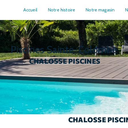
Accueil
Notre histoire
Notre magasin
N
piscines Sainte-Colombe
CHALOSSE PISCINES
CHALOSSE PISCI