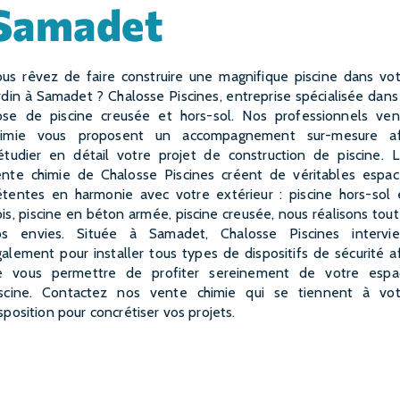
Samadet
rdin à Samadet ? Chalosse Piscines, entreprise spécialisée dans
ose de piscine creusée et hors-sol. Nos professionnels ven
himie vous proposent un accompagnement sur-mesure af
étudier en détail votre projet de construction de piscine. 
ente chimie de Chalosse Piscines créent de véritables espac
étentes en harmonie avec votre extérieur : piscine hors-sol 
is, piscine en béton armée, piscine creusée, nous réalisons tou
os envies. Située à Samadet, Chalosse Piscines intervie
alement pour installer tous types de dispositifs de sécurité a
e vous permettre de profiter sereinement de votre espa
iscine. Contactez nos vente chimie qui se tiennent à vot
sposition pour concrétiser vos projets.
EN SAVOIR PLUS