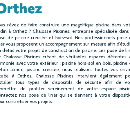
Orthez
rdin à Orthez ? Chalosse Piscines, entreprise spécialisée dans
ose de piscine creusée et hors-sol. Nos professionnels pose 
ner vous proposent un accompagnement sur-mesure afin d’étud
 détail votre projet de construction de piscine. Les pose de li
e Chalosse Piscines créent de véritables espaces détentes 
rmonie avec votre extérieur : piscine hors-sol en bois, piscine
éton armée, piscine creusée, nous réalisons toutes vos envie
ituée à Orthez, Chalosse Piscines intervient également po
nstaller tous types de dispositifs de sécurité afin de vo
ermettre de profiter sereinement de votre espace piscin
ontactez nos pose de liner qui se tiennent à votre dispositi
ur concrétiser vos projets.
EN SAVOIR PLUS