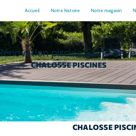
Accueil
Notre histoire
Notre magasin
N
rénovation piscine Saint-Seve
CHALOSSE PISCINES
CHALOSSE PISCI