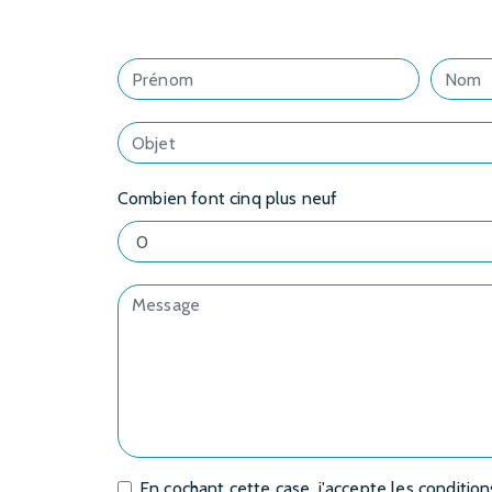
Combien font cinq plus neuf
En cochant cette case, j'accepte les condition