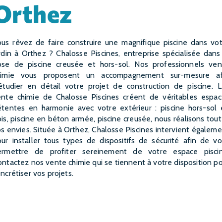
Orthez
rdin à Orthez ? Chalosse Piscines, entreprise spécialisée dans
ose de piscine creusée et hors-sol. Nos professionnels ven
himie vous proposent un accompagnement sur-mesure af
étudier en détail votre projet de construction de piscine. 
ente chimie de Chalosse Piscines créent de véritables espac
étentes en harmonie avec votre extérieur : piscine hors-sol 
is, piscine en béton armée, piscine creusée, nous réalisons tou
s envies. Située à Orthez, Chalosse Piscines intervient égalem
ur installer tous types de dispositifs de sécurité afin de v
ermettre de profiter sereinement de votre espace piscin
ntactez nos vente chimie qui se tiennent à votre disposition p
ncrétiser vos projets.
EN SAVOIR PLUS