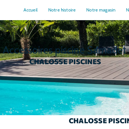
Accueil
Notre histoire
Notre magasin
N
accessoires piscine Samadet
CHALOSSE PISCINES
CHALOSSE PISCI