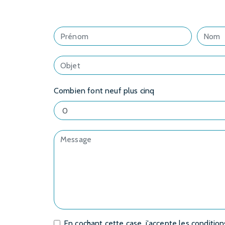
Combien font neuf plus cinq
En cochant cette case, j'accepte les condition