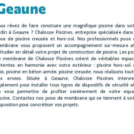
Geaune
rdin à Geaune ? Chalosse Piscines, entreprise spécialisée dans
ose de piscine creusée et hors-sol. Nos professionnels pose 
embrane vous proposent un accompagnement sur-mesure af
étudier en détail votre projet de construction de piscine. Les p
e membrane de Chalosse Piscines créent de véritables espac
étentes en harmonie avec votre extérieur : piscine hors-sol 
is, piscine en béton armée, piscine creusée, nous réalisons tou
os envies. Située à Geaune, Chalosse Piscines intervie
alement pour installer tous types de dispositifs de sécurité a
e vous permettre de profiter sereinement de votre espa
iscine. Contactez nos pose de membrane qui se tiennent à vot
sposition pour concrétiser vos projets.
EN SAVOIR PLUS